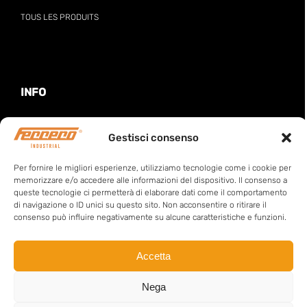
TOUS LES PRODUITS
INFO
CONTA
CTS
Gestisci consenso
Per fornire le migliori esperienze, utilizziamo tecnologie come i cookie per
LIENS UTILES
memorizzare e/o accedere alle informazioni del dispositivo. Il consenso a
queste tecnologie ci permetterà di elaborare dati come il comportamento
BILAN DE DURABILITÉ
di navigazione o ID unici su questo sito. Non acconsentire o ritirare il
consenso può influire negativamente su alcune caratteristiche e funzioni.
NEAR MISS
RAPPORT D’ACCIDENT MANQUÉ
Accetta
WHISTLEBLOWING
Nega